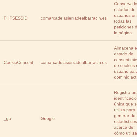
Conserva l
estados de 
usuarios en
PHPSESSID
comarcadelasierradealbarracin.es
todas las
peticiones 
la página.
Almacena e
estado de
consentimi
CookieConsent
comarcadelasierradealbarracin.es
de cookies 
usuario par
dominio act
Registra un
identificaci
única que s
utiliza para
generar da
_ga
Google
estadísticos
acerca de
cómo utiliza