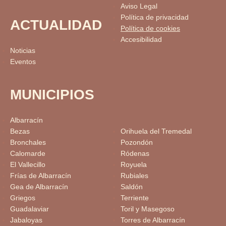
Aviso Legal
Política de privacidad
ACTUALIDAD
Política de cookies
Accesibilidad
Noticias
Eventos
MUNICIPIOS
Albarracín
Bezas
Orihuela del Tremedal
Bronchales
Pozondón
Calomarde
Ródenas
El Vallecillo
Royuela
Frías de Albarracín
Rubiales
Gea de Albarracín
Saldón
Griegos
Terriente
Guadalaviar
Toril y Masegoso
Jabaloyas
Torres de Albarracín