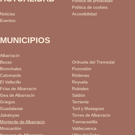
Política de privacidad
Política de cookies
Noticias
Accesibilidad
Eventos
MUNICIPIOS
Albarracín
Bezas
Orihuela del Tremedal
Bronchales
Pozondón
Calomarde
Ródenas
El Vallecillo
Royuela
Frías de Albarracín
Rubiales
Gea de Albarracín
Saldón
Griegos
Terriente
Guadalaviar
Toril y Masegoso
Jabaloyas
Torres de Albarracín
Monterde de Albarracín
Tramacastilla
Moscardón
Valdecuenca