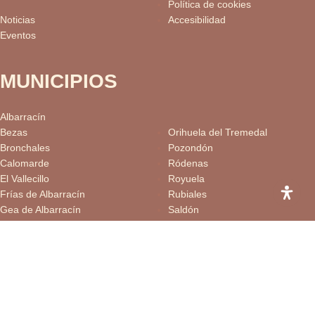
Política de cookies
Noticias
Accesibilidad
Eventos
MUNICIPIOS
Albarracín
Bezas
Orihuela del Tremedal
Bronchales
Pozondón
Calomarde
Ródenas
El Vallecillo
Royuela
Frías de Albarracín
Rubiales
Gea de Albarracín
Saldón
Griegos
Terriente
Guadalaviar
Toril y Masegoso
Jabaloyas
Torres de Albarracín
Monterde de Albarracín
Tramacastilla
Moscardón
Valdecuenca
Noguera de Albarracín
Villar del Cobo