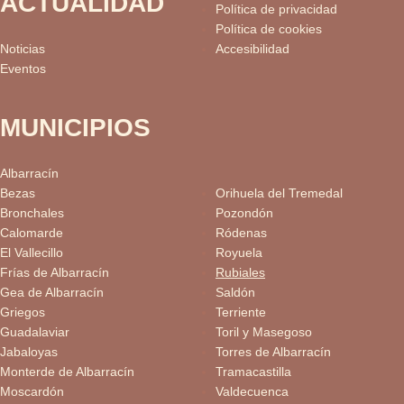
ACTUALIDAD
Política de privacidad
Política de cookies
Noticias
Accesibilidad
Eventos
MUNICIPIOS
Albarracín
Bezas
Orihuela del Tremedal
Bronchales
Pozondón
Calomarde
Ródenas
El Vallecillo
Royuela
Frías de Albarracín
Rubiales
Gea de Albarracín
Saldón
Griegos
Terriente
Guadalaviar
Toril y Masegoso
Jabaloyas
Torres de Albarracín
Monterde de Albarracín
Tramacastilla
Moscardón
Valdecuenca