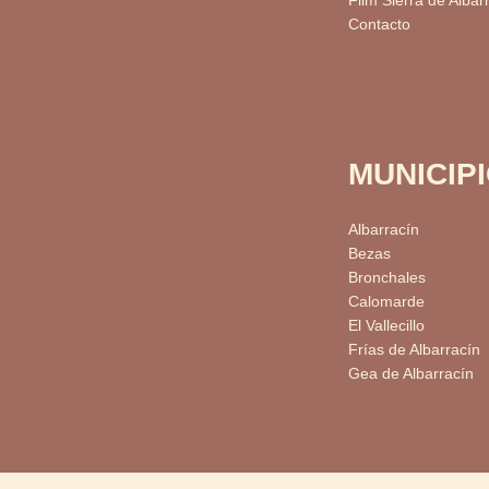
Film Sierra de Albar
Contacto
MUNICIP
Albarracín
Bezas
Bronchales
Calomarde
El Vallecillo
Frías de Albarracín
Gea de Albarracín