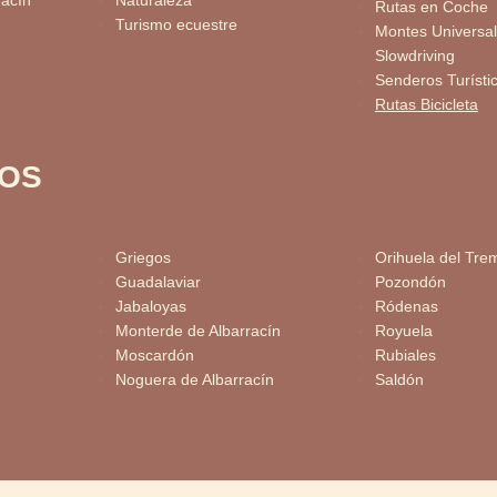
racín
Naturaleza
Rutas en Coche
Turismo ecuestre
Montes Universal
Slowdriving
Senderos Turísti
Rutas Bicicleta
IOS
Griegos
Orihuela del Tre
Guadalaviar
Pozondón
Jabaloyas
Ródenas
Monterde de Albarracín
Royuela
Moscardón
Rubiales
Noguera de Albarracín
Saldón