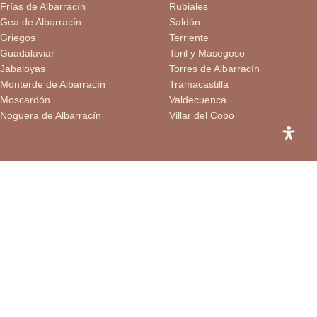
Frías de Albarracín
Rubiales
Gea de Albarracín
Saldón
Griegos
Terriente
Guadalaviar
Toril y Masegoso
Jabaloyas
Torres de Albarracín
Monterde de Albarracín
Tramacastilla
Moscardón
Valdecuenca
Noguera de Albarracín
Villar del Cobo