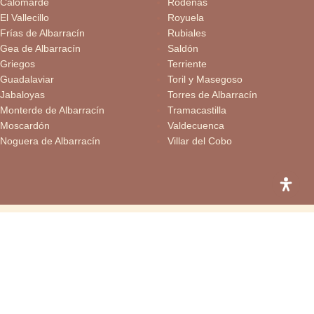
Calomarde
Ródenas
El Vallecillo
Royuela
Frías de Albarracín
Rubiales
Gea de Albarracín
Saldón
Griegos
Terriente
Guadalaviar
Toril y Masegoso
Jabaloyas
Torres de Albarracín
Monterde de Albarracín
Tramacastilla
Moscardón
Valdecuenca
Noguera de Albarracín
Villar del Cobo