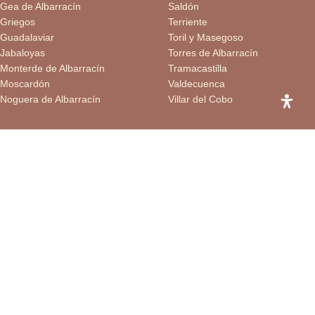
Gea de Albarracín
Saldón
Griegos
Terriente
Guadalaviar
Toril y Masegoso
Jabaloyas
Torres de Albarracín
Monterde de Albarracín
Tramacastilla
Moscardón
Valdecuenca
Noguera de Albarracín
Villar del Cobo