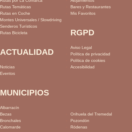
Rutas por La Comarca
Alojamientos
Rutas Temáticas
Bares y Restaurantes
Rutas en Coche
Mis Favoritos
Montes Universales / Slowdriving
Senderos Turísticos
RGPD
Rutas Bicicleta
Aviso Legal
ACTUALIDAD
Política de privacidad
Política de cookies
Noticias
Accesibilidad
Eventos
MUNICIPIOS
Albarracín
Bezas
Orihuela del Tremedal
Bronchales
Pozondón
Calomarde
Ródenas