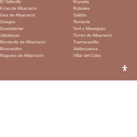
El Vallecillo
Royuela
Frías de Albarracín
Rubiales
Gea de Albarracín
Saldón
Griegos
Terriente
Guadalaviar
Toril y Masegoso
Jabaloyas
Torres de Albarracín
Monterde de Albarracín
Tramacastilla
Moscardón
Valdecuenca
Noguera de Albarracín
Villar del Cobo