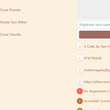
Casa Rosalia
Hostal San Millan
Casa Claudia
4 Calle de San A
978700426
molineragata@g
https://albarrac
No Vegetariano /
Accesible* (consu