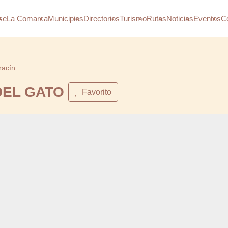
se
La Comarca
Municipios
Directorios
Turismo
Rutas
Noticias
Eventos
C
racín
DEL GATO
Favorito