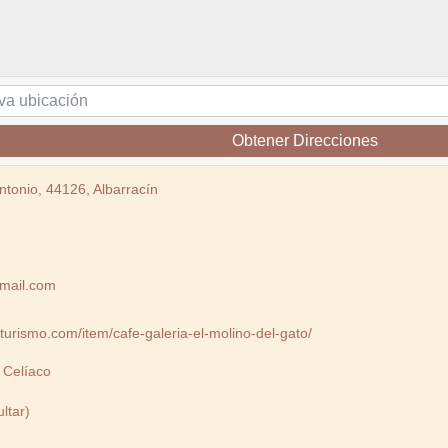
Obtener Direcciones
ntonio, 44126, Albarracín
mail.com
inturismo.com/item/cafe-galeria-el-molino-del-gato/
 Celíaco
ltar)