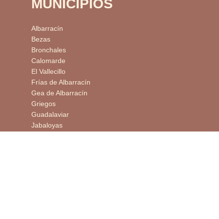
MUNICIPIOS
Albarracín
Bezas
Bronchales
Calomarde
El Vallecillo
Frías de Albarracín
Gea de Albarracín
Griegos
Guadalaviar
Jabaloyas
Monterde de Albarracín
Moscardón
Noguera de Albarracín
Orihuela del Tremedal
Pozondón
Ródenas
Royuela
Rubiales