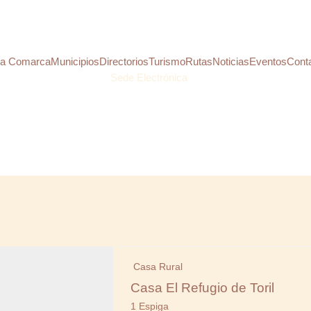
a Comarca
Municipios
Directorios
Turismo
Rutas
Noticias
Eventos
Cont
Sede Electrónica
Casa Rural
Casa El Refugio de Toril
1 Espiga