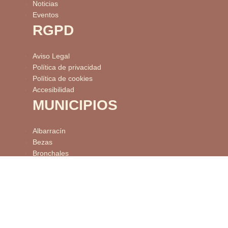
Noticias
Eventos
RGPD
Aviso Legal
Política de privacidad
Política de cookies
Accesibilidad
MUNICIPIOS
Albarracín
Bezas
Bronchales
Calomarde
El Vallecillo
Frías de Albarracín
Gea de Albarracín
Griegos
Guadalaviar