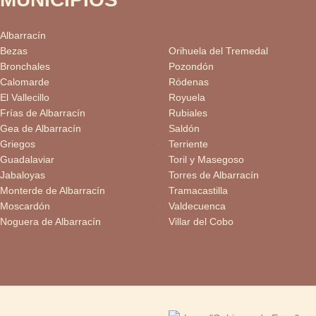
Albarracín
Bezas
Orihuela del Tremedal
Bronchales
Pozondón
Calomarde
Ródenas
El Vallecillo
Royuela
Frías de Albarracín
Rubiales
Gea de Albarracín
Saldón
Griegos
Terriente
Guadalaviar
Toril y Masegoso
Jabaloyas
Torres de Albarracín
Monterde de Albarracín
Tramacastilla
Moscardón
Valdecuenca
Noguera de Albarracín
Villar del Cobo