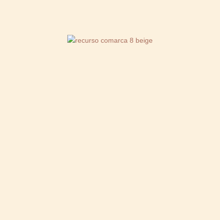
PEDALEAR EN LA
SIERRA
El horizonte es tuyo y solo tuyo