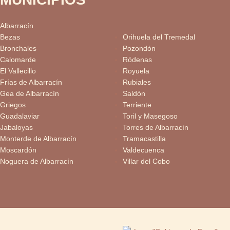
Albarracín
Bezas
Orihuela del Tremedal
Bronchales
Pozondón
Calomarde
Ródenas
El Vallecillo
Royuela
Frías de Albarracín
Rubiales
Gea de Albarracín
Saldón
Griegos
Terriente
Guadalaviar
Toril y Masegoso
Jabaloyas
Torres de Albarracín
Monterde de Albarracín
Tramacastilla
Moscardón
Valdecuenca
Noguera de Albarracín
Villar del Cobo