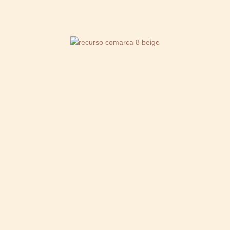
PEDALEAR EN LA
SIERRA
El horizonte es tuyo y solo tuyo