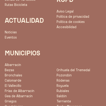
Rutas Bicicleta
Aviso Legal
Política de privacidad
ACTUALIDAD
Política de cookies
Accesibilidad
Noticias
Eventos
MUNICIPIOS
Albarracín
Bezas
Orihuela del Tremedal
Bronchales
Pozondón
Calomarde
Ródenas
El Vallecillo
Royuela
Frías de Albarracín
Rubiales
Gea de Albarracín
Saldón
Griegos
Terriente