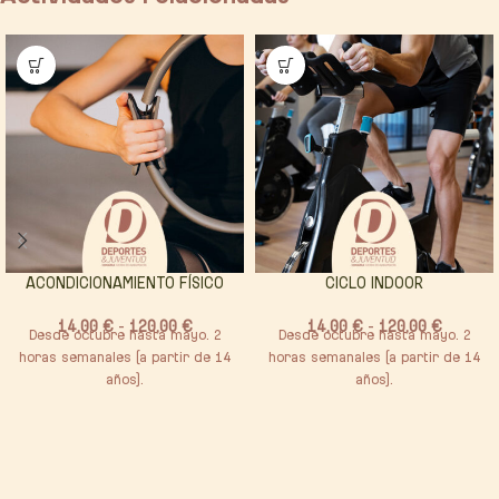
ACONDICIONAMIENTO FÍSICO
CICLO INDOOR
14,00
€
-
120,00
€
14,00
€
-
120,00
€
Desde octubre hasta mayo. 2
Desde octubre hasta mayo. 2
horas semanales (a partir de 14
horas semanales (a partir de 14
años).
años).