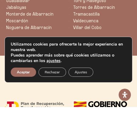
Guadalaviar
Toril y Masegoso
Jabaloyas
Torres de Albarracín
Monterde de Albarracín
Tramacastilla
Moscardón
Valdecuenca
Noguera de Albarracín
Villar del Cobo
Utilizamos cookies para ofrecerte la mejor experiencia en
nuestra web.
Puedes aprender más sobre qué cookies utilizamos o
cambiarlas en los
ajustes
.
Aceptar
Rechazar
Ajustes