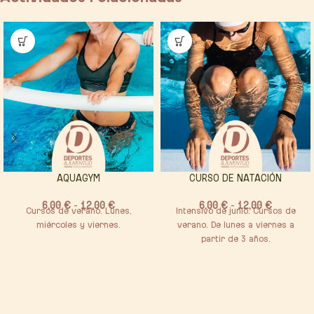
AQUAGYM
CURSO DE NATACIÓN
6,00
€
-
12,00
€
6,00
€
-
12,00
€
Cursos de verano. Lunes,
Intensivo de junio. Cursos de
miércoles y viernes.
verano. De lunes a viernes a
partir de 3 años.