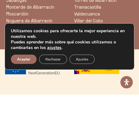
Jabaloyas
Torres de Albarracín
Monterde de Albarracín
Tramacastilla
Moscardón
Valdecuenca
Noguera de Albarracín
Villar del Cobo
Utilizamos cookies para ofrecerte la mejor experiencia en
nuestra web.
Puedes aprender más sobre qué cookies utilizamos o
cambiarlas en los
ajustes
.
Aceptar
Rechazar
Ajustes