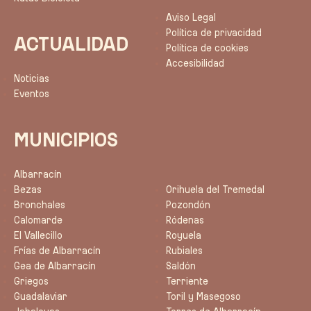
Aviso Legal
Política de privacidad
ACTUALIDAD
Política de cookies
Accesibilidad
Noticias
Eventos
MUNICIPIOS
Albarracín
Bezas
Orihuela del Tremedal
Bronchales
Pozondón
Calomarde
Ródenas
El Vallecillo
Royuela
Frías de Albarracín
Rubiales
Gea de Albarracín
Saldón
Griegos
Terriente
Guadalaviar
Toril y Masegoso