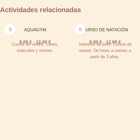
Actividades relacionadas
AQUAGYM
CURSO DE NATACIÓN
6,00
€
-
12,00
€
6,00
€
-
12,00
€
Cursos de verano. Lunes,
Intensivo de junio. Cursos de
miércoles y viernes.
verano. De lunes a viernes a
partir de 3 años.