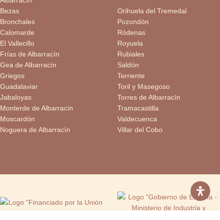
Bezas
Orihuela del Tremedal
Bronchales
Pozondón
Calomarde
Ródenas
El Vallecillo
Royuela
Frías de Albarracín
Rubiales
Gea de Albarracín
Saldón
Griegos
Terriente
Guadalaviar
Toril y Masegoso
Jabaloyas
Torres de Albarracín
Monterde de Albarracín
Tramacastilla
Moscardón
Valdecuenca
Noguera de Albarracín
Villar del Cobo