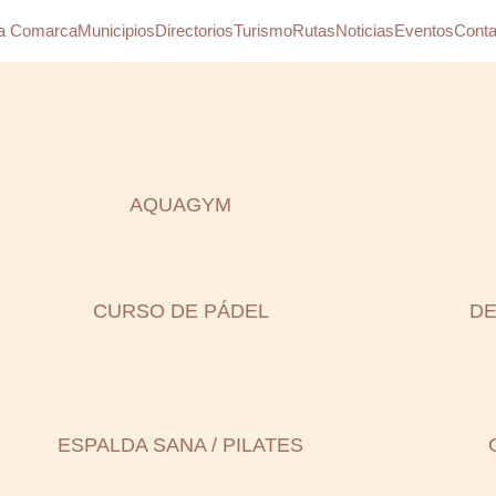
a Comarca
Municipios
Directorios
Turismo
Rutas
Noticias
Eventos
Conta
AQUAGYM
CURSO DE PÁDEL
DE
ESPALDA SANA / PILATES