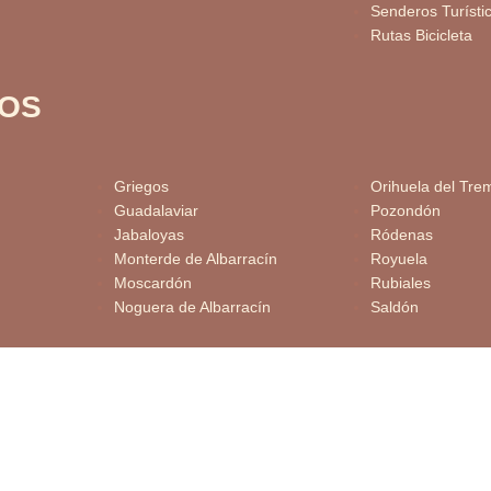
Senderos Turísti
Rutas Bicicleta
IOS
Griegos
Orihuela del Tre
Guadalaviar
Pozondón
Jabaloyas
Ródenas
Monterde de Albarracín
Royuela
Moscardón
Rubiales
Noguera de Albarracín
Saldón